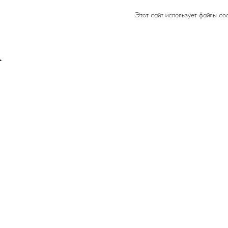
Этот сайт использует файлы co
ЛИЧНЫЙ КАБИНЕТ
Вход
Регистрация
МЕБЕЛЬНЫЕ РУЧКИ
КАТАЛ
Форма
Каталог 
Цвет
Модели 
Назначение
Чертежи
Длина
Материал