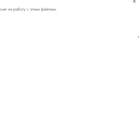
сие на работу с этими файлами.
КОНТАКТЫ
О бренде Yohandle
Отзывы
Карта проезда
Контакты