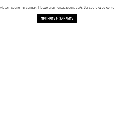
okie для хранения данных. Продолжая использовать сайт, Вы даете свое согла
ПРИНЯТЬ И ЗАКРЫТЬ
ОГИ САПР
ПОДДЕРЖКА
Базис-Мебельщик
Как купить
3ds MAX
FAQ или частые вопросы
 DWG
Как выбрать ручку
Доставка