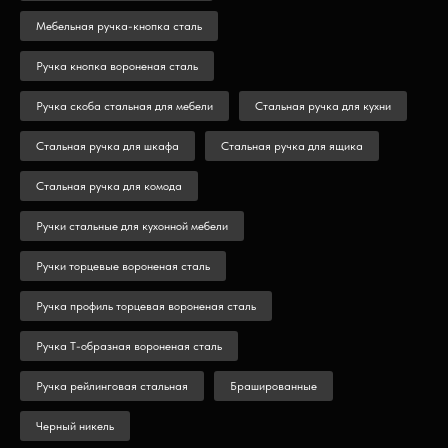
Мебельная ручка-кнопка сталь
Ручка кнопка вороненая сталь
Ручка скоба стальная для мебели
Стальная ручка для кухни
Стальная ручка для шкафа
Стальная ручка для ящика
Стальная ручка для комода
Ручки стальные для кухонной мебели
Ручки торцевые вороненая сталь
Ручка профиль торцевая вороненая сталь
Ручка Т-образная вороненая сталь
Ручка рейлинговая стальная
Брашированные
Черный никель