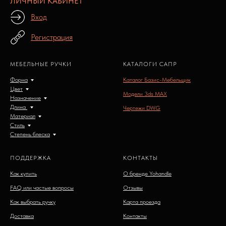
ЛИЧНЫЙ КАБИНЕТ
Вход
Регистрация
МЕБЕЛЬНЫЕ РУЧКИ
КАТАЛОГИ САПР
Форма
Каталог Базис-Мебельщик
Цвет
Модели 3ds MAX
Назначение
Длина
Чертежи DWG
Материал
Стиль
Степень блеска
ПОДДЕРЖКА
КОНТАКТЫ
Как купить
О бренде Yohandle
FAQ или частые вопросы
Отзывы
Как выбрать ручку
Карта проезда
Доставка
Контакты