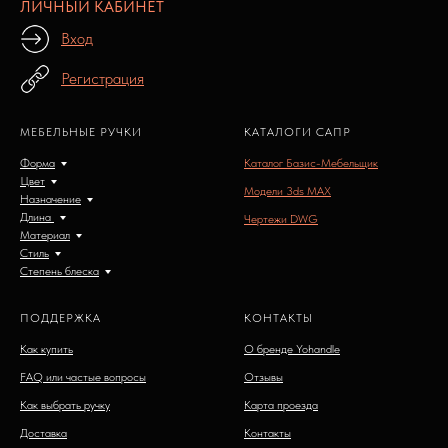
ЛИЧНЫЙ КАБИНЕТ
Вход
Регистрация
МЕБЕЛЬНЫЕ РУЧКИ
КАТАЛОГИ САПР
Форма
Каталог Базис-Мебельщик
Цвет
Модели 3ds MAX
Назначение
Длина
Чертежи DWG
Материал
Стиль
Степень блеска
ПОДДЕРЖКА
КОНТАКТЫ
Как купить
О бренде Yohandle
FAQ или частые вопросы
Отзывы
Как выбрать ручку
Карта проезда
Доставка
Контакты