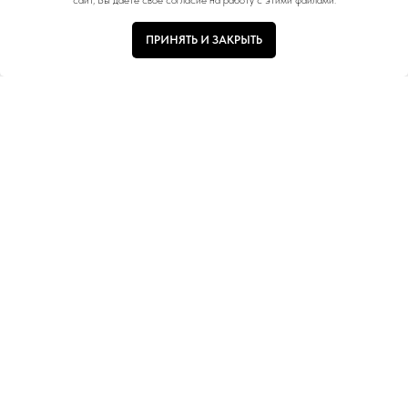
сайт, Вы даете свое согласие на работу с этими файлами.
ПРИНЯТЬ И ЗАКРЫТЬ
Тип ручки
Цвет
Размер
Коллекция