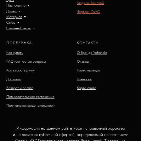
Модели 3ds MAX
Назначение
Длина
Чертежи DWG
Материал
Стиль
Степень блеска
ПОДДЕРЖКА
КОНТАКТЫ
Как купить
О бренде Yohandle
FAQ или частые вопросы
Отзывы
Как выбрать ручку
Карта проезда
Доставка
Контакты
Возврат и оплата
Карта сайта
Пользовательское соглашение
Политика конфиденциальности
Информация на данном сайте носит справочный характер
и не является публичной офертой, определяемой положениями
Статьи 437 Гражданского кодекса Российской Федерации.