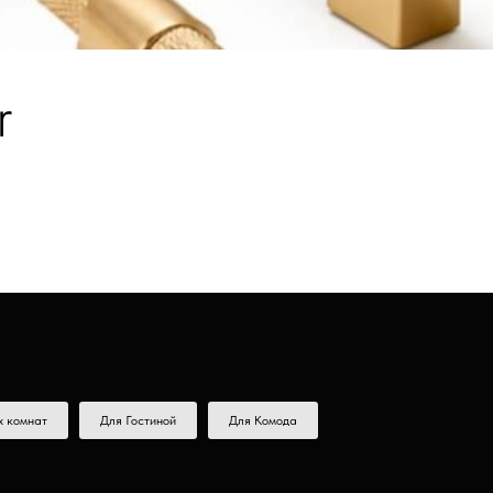
r
х комнат
Для Гостиной
Для Комода