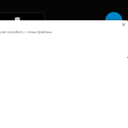
сие на работу с этими файлами.
КОНТАКТЫ
О бренде Yohandle
Отзывы
Карта проезда
Контакты
Карта сайта