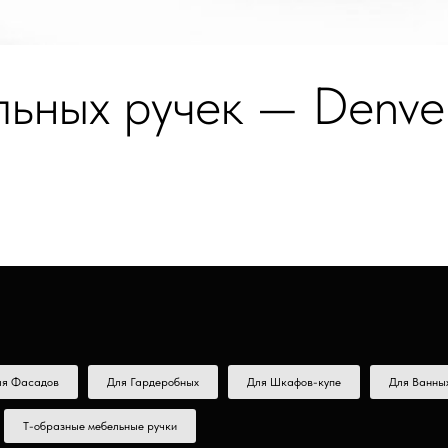
льных ручек — Denve
ля Фасадов
Для Гардеробных
Для Шкафов-купе
Для Ванны
Т-образные мебельные ручки