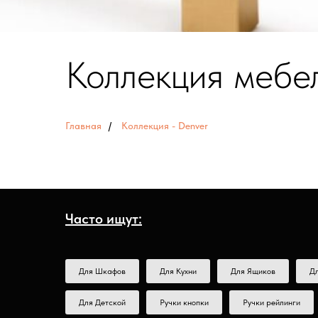
Коллекция мебе
Главная
/
Коллекция - Denver
Часто ищут:
Для Шкафов
Для Кухни
Для Ящиков
Д
Для Детской
Ручки кнопки
Ручки рейлинги