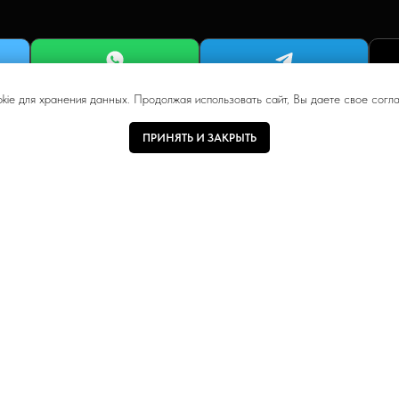
okie для хранения данных. Продолжая использовать сайт, Вы даете свое согла
ПРИНЯТЬ И ЗАКРЫТЬ
ОГИ САПР
ПОДДЕРЖКА
Базис-Мебельщик
Как купить
3ds MAX
FAQ или частые вопросы
 DWG
Как выбрать ручку
Доставка
Возврат и оплата
Пользовательское соглашение
Политика конфиденциальности