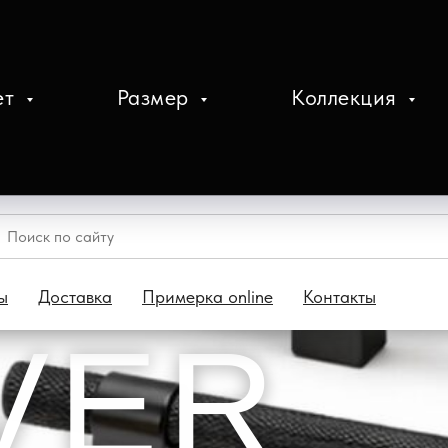
ет
Размер
Коллекция
ы
Доставка
Примерка online
Контакты
V
E
R