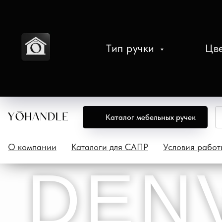
Тип ручки
Цв
Каталог мебельных ручек
О компании
Каталоги для САПР
Условия работ
D
E
N