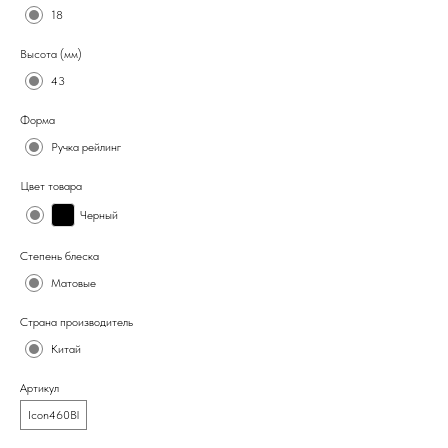
18
Высота (мм)
43
Форма
Ручка рейлинг
Цвет товара
Черный
Степень блеска
Матовые
Страна производитель
Китай
Артикул
Icon460Bl