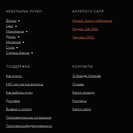
МЕБЕЛЬНЫЕ РУЧКИ
КАТАЛОГИ САПР
Форма
Каталог Базис-Мебельщик
Цвет
Модели 3ds MAX
Назначение
Длина
Чертежи DWG
Материал
Стиль
Степень блеска
ПОДДЕРЖКА
КОНТАКТЫ
Как купить
О бренде Yohandle
FAQ или частые вопросы
Отзывы
Как выбрать ручку
Карта проезда
Доставка
Контакты
Возврат и оплата
Карта сайта
Пользовательское соглашение
Политика конфиденциальности