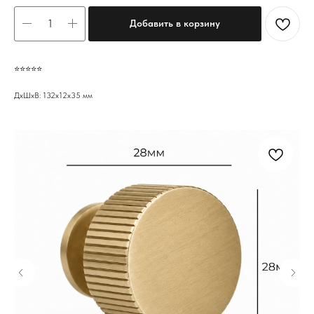
Добавить в корзину
⭐️⭐️⭐️⭐️⭐️
ДxШxВ: 132x12x35 мм