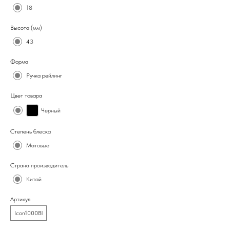
18
Высота (мм)
43
Форма
Ручка рейлинг
Цвет товара
Черный
Степень блеска
Матовые
Страна производитель
Китай
Артикул
Icon1000Bl