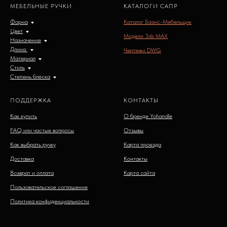
МЕБЕЛЬНЫЕ РУЧКИ
КАТАЛОГИ САПР
Форма
Каталог Базис-Мебельщик
Цвет
Модели 3ds MAX
Назначение
Длина
Чертежи DWG
Материал
Стиль
Степень блеска
ПОДДЕРЖКА
КОНТАКТЫ
Как купить
О бренде Yohandle
FAQ или частые вопросы
Отзывы
Как выбрать ручку
Карта проезда
Доставка
Контакты
Возврат и оплата
Карта сайта
Пользовательское соглашение
Политика конфиденциальности