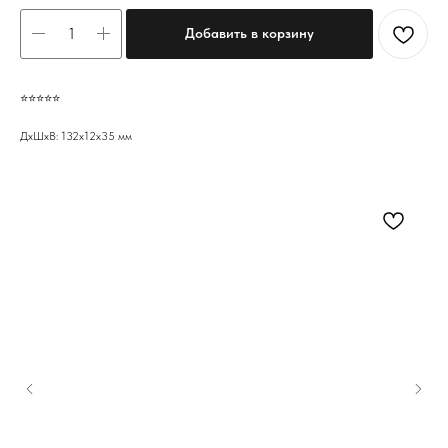
Добавить в корзину
⭐️⭐️⭐️⭐️⭐️
ДxШxВ: 132x12x35 мм