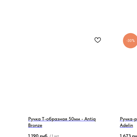
-30%
Ручка Т-образная 50мм - Antiq
Ручка-р
Bronze
Adelin
1 190
руб.
1 673
ру
/
1 шт