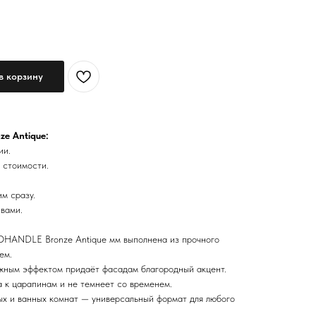
в корзину
ze Antique:
ии.
 стоимости.
м сразу.
 вами.
OHANDLE Bronze Antique мм выполнена из прочного
ем.
жным эффектом придаёт фасадам благородный акцент.
 к царапинам и не темнеет со временем.
ых и ванных комнат — универсальный формат для любого