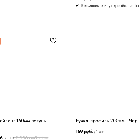
✔ В комплекте идут крепёжные бол
ейлинг 160мм латунь -
Ручка-профиль 200мм - Чер
169
руб.
/
1 шт
б.
2 390
руб.
/
1 шт
/
1 шт