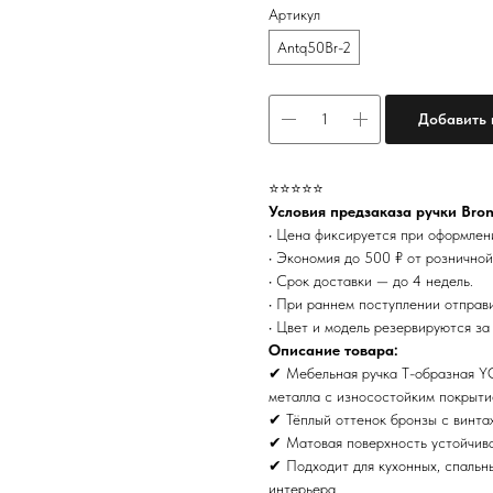
Артикул
Antq50Br-2
Добавить 
⭐️⭐️⭐️⭐️⭐️
Условия предзаказа ручки Bron
• Цена фиксируется при оформлен
• Экономия до 500 ₽ от розничной
• Срок доставки — до 4 недель.
• При раннем поступлении отправи
• Цвет и модель резервируются за
Описание товара:
✔ Мебельная ручка Т-образная Y
металла с износостойким покрыти
✔ Тёплый оттенок бронзы с винта
✔ Матовая поверхность устойчива
✔ Подходит для кухонных, спальн
интерьера.