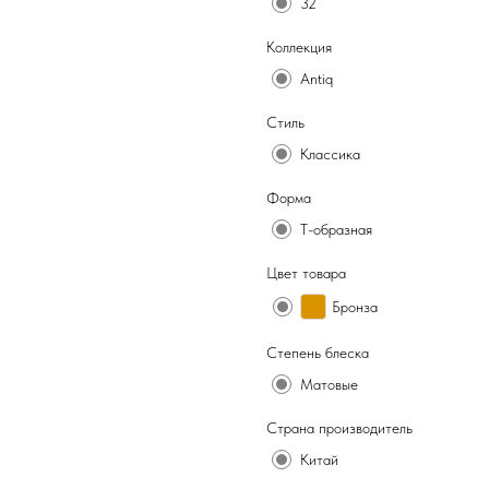
32
Коллекция
Antiq
Стиль
Классика
Форма
Т-образная
Цвет товара
Бронза
Степень блеска
Матовые
Страна производитель
Китай