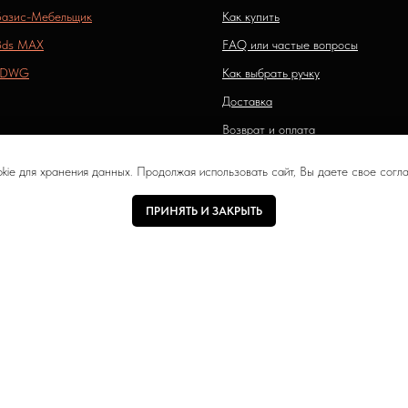
Базис-Мебельщик
Как купить
3ds MAX
FAQ или частые вопросы
 DWG
Как выбрать ручку
Доставка
Возврат и оплата
Пользовательское соглашение
okie для хранения данных. Продолжая использовать сайт, Вы даете свое согла
Политика конфиденциальности
ПРИНЯТЬ И ЗАКРЫТЬ
актер и не является публичной офертой, определяемой положениями Стать
Все права защищены © 2021—2026 Интернет магазин