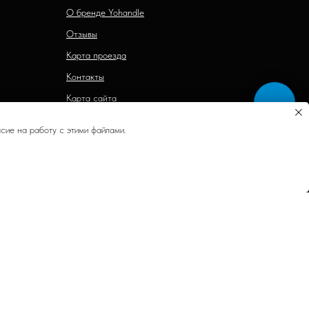
О бренде Yohandle
Отзывы
Карта проезда
Контакты
Карта сайта
сие на работу с этими файлами.
и 437 Гражданского кодекса Российской Федерации.