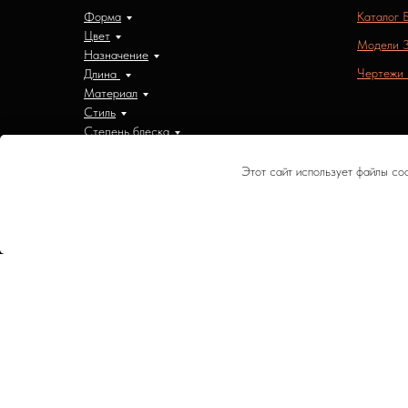
Форма
Каталог 
Цвет
Модели 
Назначение
Чертежи
Длина
Материал
Стиль
Степень блеска
Этот сайт использует файлы co
Информация на данном сайте носит справочный хар