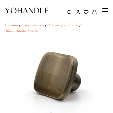
Главная
/
Ручки кнопки
/
Коллекция - Knobs
/
30мм - Knobs Bronze