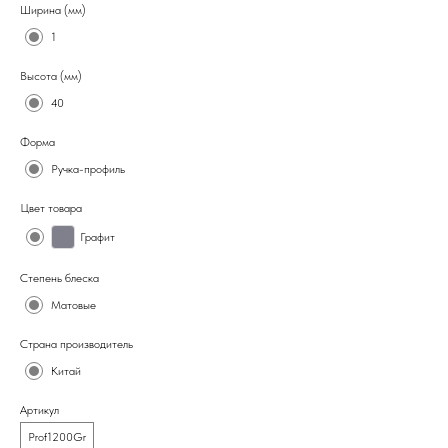
Ширина (мм)
1
Высота (мм)
40
Форма
Ручка-профиль
Цвет товара
Графит
Степень блеска
Матовые
Страна производитель
Китай
Артикул
Prof1200Gr