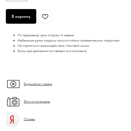
В корзину
По предзаказу срок отгрузки 4 недели
Мебельные ручки покрыты износостойким гальваническим покрытием
Не портятся от взаимодействия с бытовой химии
Болты для крепления поставляются в комплекте
Видеообзор товара
Фото в интерьере
Отзывы