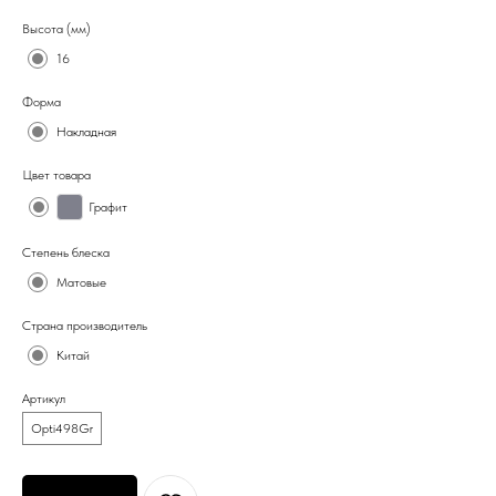
Высота (мм)
16
Форма
Накладная
Цвет товара
Графит
Степень блеска
Матовые
Страна производитель
Китай
Артикул
Opti498Gr