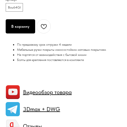
Bou64Gl
В корзину
По предзаказу срок отгрузки 4 недели
Мебельные ручки покрыты износостойким матовым покрытием
Не портятся от взаимодействия с бытовой химии
Болты для крепления поставляются в комплекте
Видеообзор товара
3Dmax + DWG
Отзывы