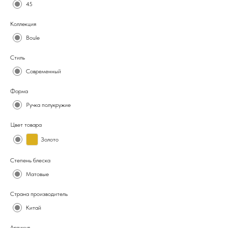
45
Коллекция
Boule
Стиль
Современный
Форма
Ручка полукружие
Цвет товара
Золото
Степень блеска
Матовые
Страна производитель
Китай
Артикул