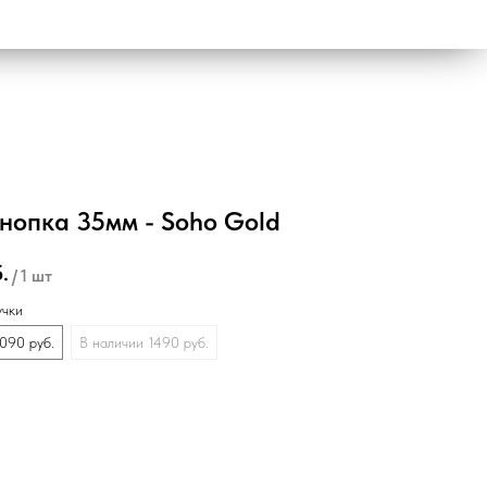
кнопка 35мм - Soho Gold
.
/
1 шт
учки
090 руб.
В наличии 1490 руб.