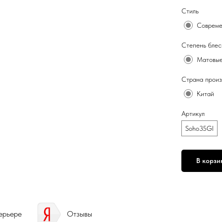
Стиль
Соврем
Степень блес
Матовы
Страна произ
Китай
Артикул
Soho35Gl
В корзи
ерьере
Отзывы