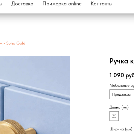
ы
Доставка
Примерка online
Контакты
м - Soho Gold
Ручка 
1 090
руб
Мебельные р
Предзаказ 1
Длина (мм)
35
Ширина (мм)