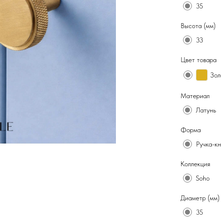
35
Высота (мм)
33
Цвет товара
Зол
Материал
Латунь
Форма
Ручка-к
Коллекция
Soho
Диаметр (мм)
35