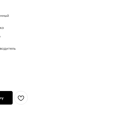
енный
ка
е
водитель
ну