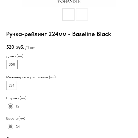
Ручка-рейлинг 224мм - Baseline Black
520
руб.
/
1 шт
Длина (мм)
350
Межцентровое расстояние (мм)
224
Ширина (мм)
12
Высота (мм)
34