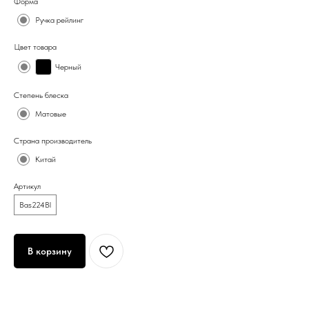
Форма
Ручка рейлинг
Цвет товара
Черный
Степень блеска
Матовые
Страна производитель
Китай
Артикул
Bas224Bl
В корзину