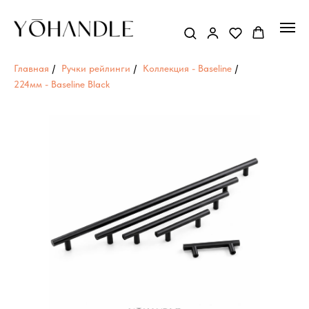
Главная
/
Ручки рейлинги
/
Коллекция - Baseline
/
224мм - Baseline Black