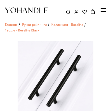
Главная
/
Ручки рейлинги
/
Коллекция - Baseline
/
128мм - Baseline Black