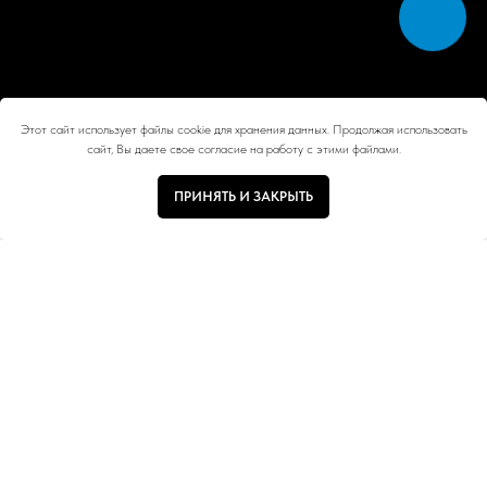
Этот сайт использует файлы cookie для хранения данных. Продолжая использовать
сайт, Вы даете свое согласие на работу с этими файлами.
ПРИНЯТЬ И ЗАКРЫТЬ
Тип ручки
Цвет
Размер
Коллекция
Часто ищут:
Для Шкафов
Для Кухни
Для Ящиков
Для Фасадов
Для Гардеробных
Для Шкафов-купе
Для Ванных комнат
Для Гостиной
Для Комода