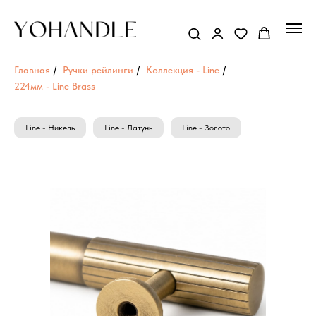
Главная
/
Ручки рейлинги
/
Коллекция - Line
/
224мм - Line Brass
Line - Никель
Line - Латунь
Line - Золото