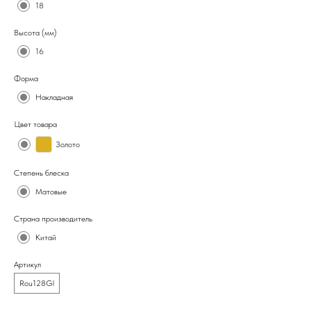
18
Высота (мм)
16
Форма
Накладная
Цвет товара
Золото
Степень блеска
Матовые
Страна производитель
Китай
Артикул
Rou128Gl