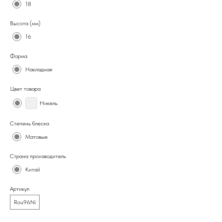
18
Высота (мм)
16
Форма
Накладная
Цвет товара
Никель
Степень блеска
Матовые
Страна производитель
Китай
Артикул
Rou96Ni